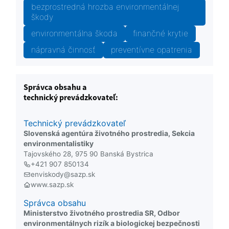
bezprostredná hrozba environmentálnej
škody
environmentálna škoda
finančné krytie
nápravná činnosť
preventívne opatrenia
Správca obsahu a
technický prevádzkovateľ:
Technický prevádzkovateľ
Slovenská agentúra životného prostredia, Sekcia
environmentalistiky
Tajovského 28, 975 90 Banská Bystrica
+421 907 850134
enviskody@sazp.sk
www.sazp.sk
Správca obsahu
Ministerstvo životného prostredia SR, Odbor
environmentálnych rizík a biologickej bezpečnosti