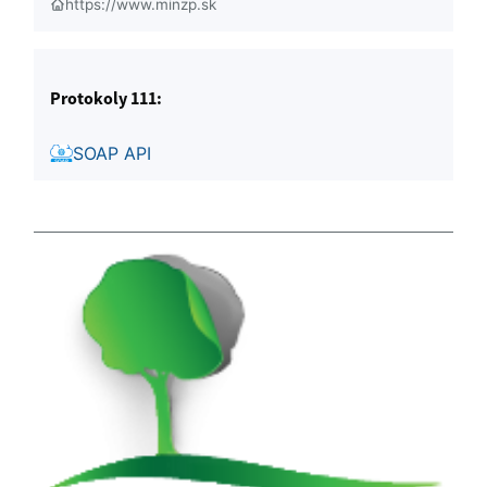
https://www.minzp.sk
Protokoly 111:
SOAP API