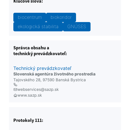
Kľúčové slová:
biocentrum
biokoridor
ekologická stabilita
GNÚSES
Správca obsahu a
technický prevádzkovateľ:
Technický prevádzkovateľ
Slovenská agentúra životného prostredia
Tajovského 28, 97590 Banská Bystrica
webservices@sazp.sk
www.sazp.sk
Protokoly 111: