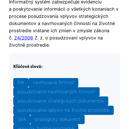
Informačný systém zabezpečuje evidenciu
a poskytovanie informácii o všetkých konaniach v
procese posudzovania vplyvov strategických
dokumentov a navrhovaných činností na životné
prostredie vrátane ich zmien v zmysle zákona
č.
24/2006
Z. z. o posudzovaní vplyvov na
životné prostredie.
Kľúčové slová:
EIA
navrhovaná činnosť
posudzovanie navrhovaných činností
posudzovanie strategických dokumentov
posudzovanie vplyvov na životné prostredie
SEA
strategický dokument
vplyv na životné prostredie