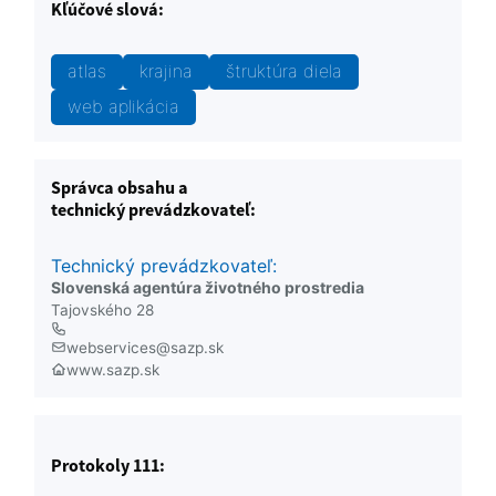
Kľúčové slová:
atlas
krajina
štruktúra diela
web aplikácia
Správca obsahu a
technický prevádzkovateľ:
Technický prevádzkovateľ:
Slovenská agentúra životného prostredia
Tajovského 28
webservices@sazp.sk
www.sazp.sk
Protokoly 111: