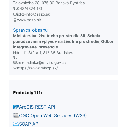
Tajovského 28, 975 90 Banská Bystrica
048/4374 161
ipkz-info@sazp.sk
www.sazp.sk
Správca obsahu
Ministerstvo životného prostredia SR, Sekcia
posudzovania vplyvov na životné prostredie, Odbor
integrovanej prevencie
Nám. Ľ. Štúra 1, 812 35 Bratislava
zelena.linka@enviro.gov.sk
https://www.minzp.sk/
Protokoly 111:
ArcGIS REST API
OGC Open Web Services (W3S)
SOAP API