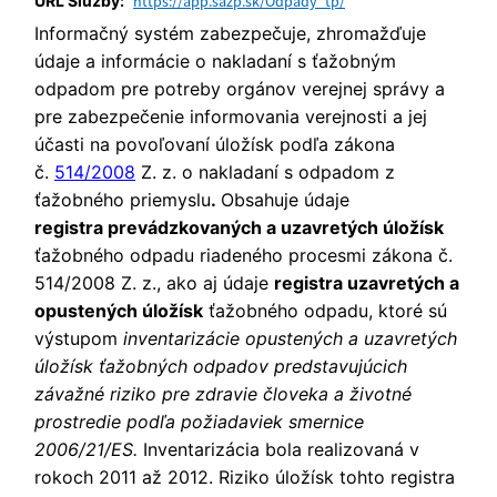
URL Služby:
https://app.sazp.sk/Odpady_tp/
Informačný systém zabezpečuje, zhromažďuje
údaje a informácie o nakladaní s ťažobným
odpadom pre potreby orgánov verejnej správy a
pre zabezpečenie informovania verejnosti a jej
účasti na povoľovaní úložísk podľa zákona
č.
514/2008
Z. z. o nakladaní s odpadom z
ťažobného priemyslu
.
Obsahuje údaje
registra prevádzkovaných a uzavretých úložísk
ťažobného odpadu riadeného procesmi zákona č.
514/2008 Z. z., ako aj údaje
registra uzavretých a
opustených úložísk
ťažobného odpadu, ktoré sú
výstupom
inventarizácie opustených a uzavretých
úložísk ťažobných odpadov predstavujúcich
závažné riziko pre zdravie človeka a životné
prostredie podľa požiadaviek smernice
2006/21/ES.
Inventarizácia
bola realizovaná v
rokoch 2011 až 2012. Riziko úložísk tohto registra