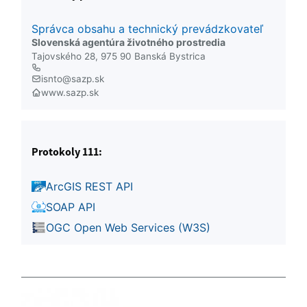
Správca obsahu a technický prevádzkovateľ
Slovenská agentúra životného prostredia
Tajovského 28, 975 90 Banská Bystrica
isnto@sazp.sk
www.sazp.sk
Protokoly 111:
ArcGIS REST API
SOAP API
OGC Open Web Services (W3S)