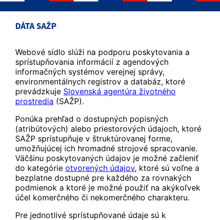
DÁTA SAŽP
Webové sídlo slúži na podporu poskytovania a
sprístupňovania informácií z agendových
informačných systémov verejnej správy,
environmentálnych registrov a databáz, ktoré
prevádzkuje
Slovenská agentúra životného
prostredia
(SAŽP).
Ponúka prehľad o dostupných popisných
(atribútových) alebo priestorových údajoch, ktoré
SAŽP sprístupňuje v štruktúrovanej forme,
umožňujúcej ich hromadné strojové spracovanie.
Väčšinu poskytovaných údajov je možné začleniť
do kategórie
otvorených údajov
, ktoré sú voľne a
bezplatne dostupné pre každého za rovnakých
podmienok a ktoré je možné použiť na akýkoľvek
účel komerčného či nekomerčného charakteru.
Pre jednotlivé sprístupňované údaje sú k