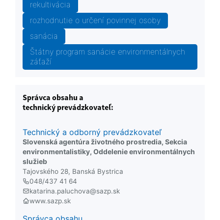
rekultivácia
rozhodnutie o určení povinnej osoby
sanácia
Štátny program sanácie environmentálnych
záťaží
Správca obsahu a
technický prevádzkovateľ:
Technický a odborný prevádzkovateľ
Slovenská agentúra životného prostredia, Sekcia
environmentalistiky, Oddelenie environmentálnych
služieb
Tajovského 28, Banská Bystrica
048/437 41 64
katarina.paluchova@sazp.sk
www.sazp.sk
Správca obsahu