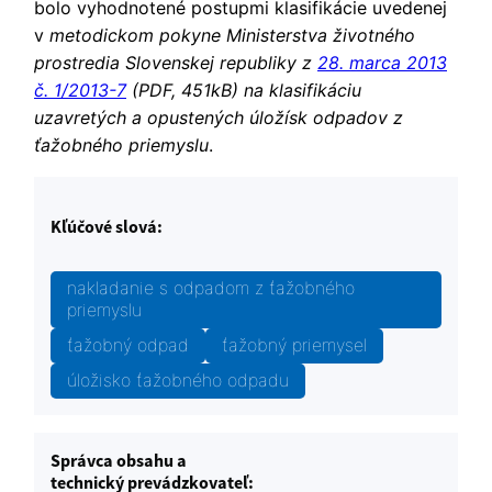
bolo vyhodnotené postupmi klasifikácie uvedenej
v
metodickom pokyne Ministerstva životného
prostredia Slovenskej republiky z
28. marca 2013
č. 1/2013-7
(PDF, 451kB) na klasifikáciu
uzavretých a opustených úložísk odpadov z
ťažobného priemyslu
.
Kľúčové slová:
nakladanie s odpadom z ťažobného
priemyslu
ťažobný odpad
ťažobný priemysel
úložisko ťažobného odpadu
Správca obsahu a
technický prevádzkovateľ: