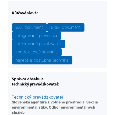
Kľúčové slová:
BAT dokument
BREF dokument
integrovaná prevencia
integrované povoľovanie
kontrola znečisťovania
najlepšie dostupná technika
Správca obsahu a
technický prevádzkovateľ:
Technický prevádzkovateľ
Slovenská agentúra životného prostredia, Sekcia
environmentalistiky, Odbor environmentálnych
služieb