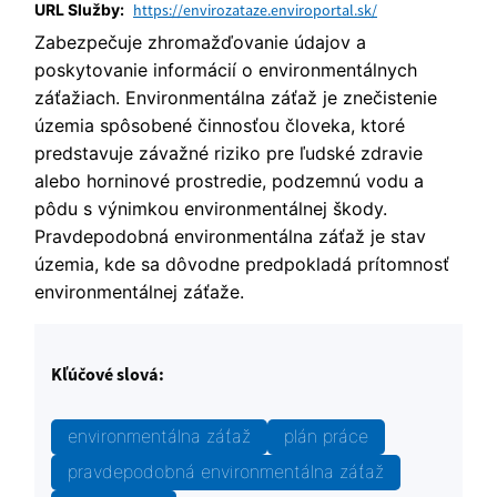
URL Služby:
https://envirozataze.enviroportal.sk/
Zabezpečuje zhromažďovanie údajov a
poskytovanie informácií o environmentálnych
záťažiach. Environmentálna záťaž je znečistenie
územia spôsobené činnosťou človeka, ktoré
predstavuje závažné riziko pre ľudské zdravie
alebo horninové prostredie, podzemnú vodu a
pôdu s výnimkou environmentálnej škody.
Pravdepodobná environmentálna záťaž je stav
územia, kde sa dôvodne predpokladá prítomnosť
environmentálnej záťaže.
Kľúčové slová:
environmentálna záťaž
plán práce
pravdepodobná environmentálna záťaž