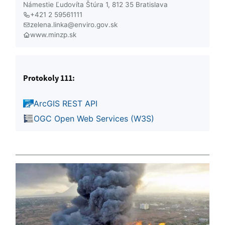
Námestie Ľudovíta Štúra 1, 812 35 Bratislava
+421 2 59561111
zelena.linka@enviro.gov.sk
www.minzp.sk
Protokoly 111:
ArcGIS REST API
OGC Open Web Services (W3S)