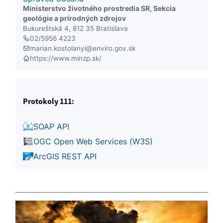
Ministerstvo životného prostredia SR, Sekcia
geológie a prírodných zdrojov
Bukureštská 4, 812 35 Bratislava
02/5956 4223
marian.kostolanyi@enviro.gov.sk
https://www.minzp.sk/
Protokoly 111:
SOAP API
OGC Open Web Services (W3S)
ArcGIS REST API